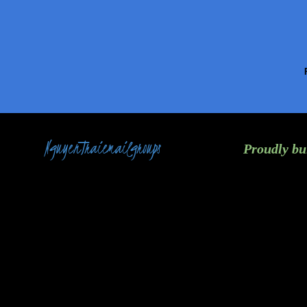
NguyenTraiemailgroups
Proudly bu