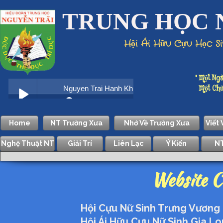
TRUNG HỌC 
Hội Ái Hữu Cựu Học S
" Một Ngà
Một Chữ D
Home
NT Trường Xưa
Nhớ Về Trường Xưa
Viết
Nghệ Thuật NT
Giải Trí
Liên Lạc
Ý Kiến
NT
Website 
Hội Cựu Nữ Sinh Trưng Vương
Hội Ái Hữu Cựu Nữ Sinh Gia Lo