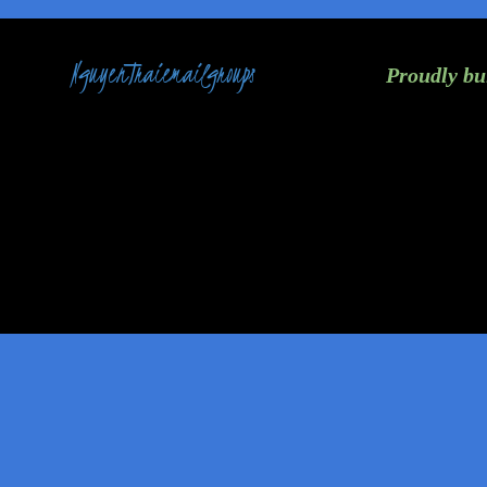
NguyenTraiemailgroups
Proudly bu