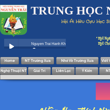
TRUNG HỌC 
Hội Ái Hữu Cựu Học S
" Một Ngà
Một Chữ D
Home
NT Trường Xưa
Nhớ Về Trường Xưa
Viết
Nghệ Thuật NT
Giải Trí
Liên Lạc
Ý Kiến
NT
Nh