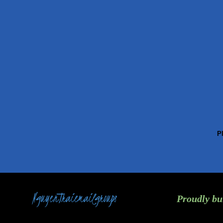
P
NguyenTraiemailgroups
Proudly bu