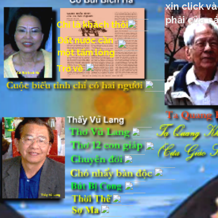
xin click 
phải của c
Chỉ là khách thôi
Đất nước cần
một tấm lòng
Trở về