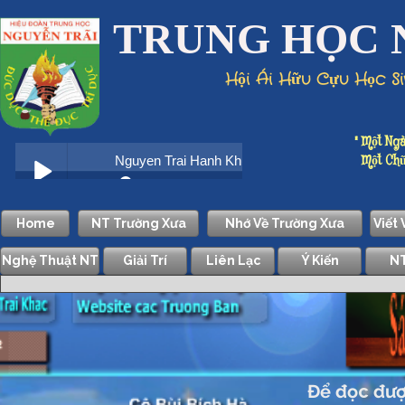
TRUNG HỌC 
Hội Ái Hữu Cựu Học S
" Một Ngà
Một Chữ D
Home
NT Trường Xưa
Nhớ Về Trường Xưa
Viết
Nghệ Thuật NT
Giải Trí
Liên Lạc
Ý Kiến
NT
Để đọc được