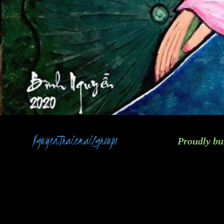
NguyenTraiemailgroups
Proudly bu