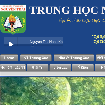
TRUNG HỌC 
Hội Ái Hữu Cựu Học S
" Một Ngà
Một Chữ D
Home
NT Trường Xưa
Nhớ Về Trường Xưa
Viết
Nghệ Thuật NT
Giải Trí
Liên Lạc
Ý Kiến
NT